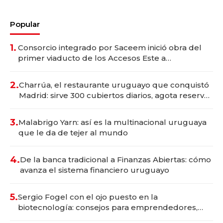
Popular
1.
Consorcio integrado por Saceem inició obra del
primer viaducto de los Accesos Este a
Montevideo; inversión total asciende a US$ 54
millones
2.
Charrúa, el restaurante uruguayo que conquistó
Madrid: sirve 300 cubiertos diarios, agota reservas
con un mes de anticipación y prepara apertura
3.
Malabrigo Yarn: así es la multinacional uruguaya
que le da de tejer al mundo
4.
De la banca tradicional a Finanzas Abiertas: cómo
avanza el sistema financiero uruguayo
5.
Sergio Fogel con el ojo puesto en la
biotecnología: consejos para emprendedores,
oportunidades de inversión y el rol de la IA