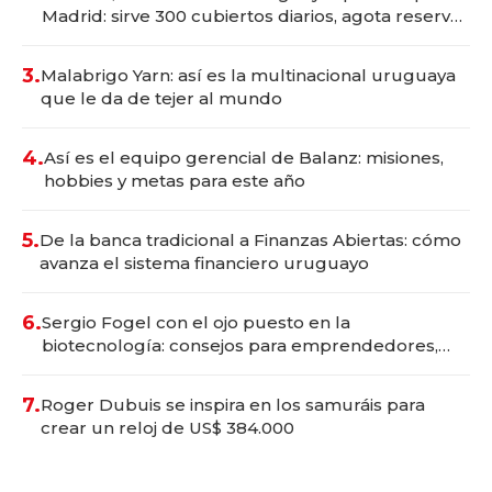
Madrid: sirve 300 cubiertos diarios, agota reservas
con un mes de anticipación y prepara apertura
3.
Malabrigo Yarn: así es la multinacional uruguaya
que le da de tejer al mundo
4.
Así es el equipo gerencial de Balanz: misiones,
hobbies y metas para este año
5.
De la banca tradicional a Finanzas Abiertas: cómo
avanza el sistema financiero uruguayo
6.
Sergio Fogel con el ojo puesto en la
biotecnología: consejos para emprendedores,
oportunidades de inversión y el rol de la IA
7.
Roger Dubuis se inspira en los samuráis para
crear un reloj de US$ 384.000