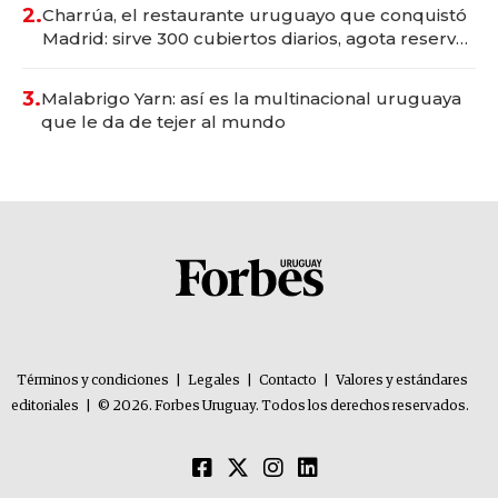
millones
2.
Charrúa, el restaurante uruguayo que conquistó
Madrid: sirve 300 cubiertos diarios, agota reservas
con un mes de anticipación y prepara apertura
3.
Malabrigo Yarn: así es la multinacional uruguaya
que le da de tejer al mundo
Términos y condiciones
|
Legales
|
Contacto
|
Valores y estándares
editoriales
|
© 2026. Forbes Uruguay. Todos los derechos reservados.