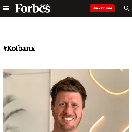
Suscribirse
#Koibanx