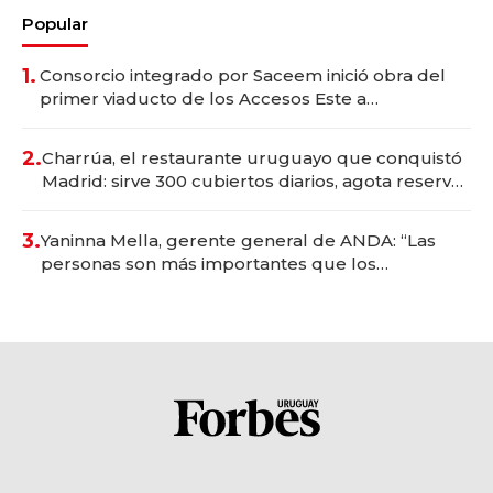
Popular
1.
Consorcio integrado por Saceem inició obra del
primer viaducto de los Accesos Este a
Montevideo; inversión total asciende a US$ 54
millones
2.
Charrúa, el restaurante uruguayo que conquistó
Madrid: sirve 300 cubiertos diarios, agota reservas
con un mes de anticipación y prepara apertura
3.
Yaninna Mella, gerente general de ANDA: “Las
personas son más importantes que los
problemas”