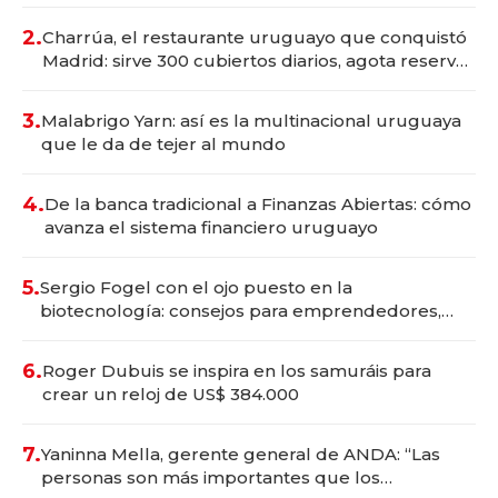
Montevideo; inversión total asciende a US$ 54
millones
2.
Charrúa, el restaurante uruguayo que conquistó
Madrid: sirve 300 cubiertos diarios, agota reservas
con un mes de anticipación y prepara apertura
3.
Malabrigo Yarn: así es la multinacional uruguaya
que le da de tejer al mundo
4.
De la banca tradicional a Finanzas Abiertas: cómo
avanza el sistema financiero uruguayo
5.
Sergio Fogel con el ojo puesto en la
biotecnología: consejos para emprendedores,
oportunidades de inversión y el rol de la IA
6.
Roger Dubuis se inspira en los samuráis para
crear un reloj de US$ 384.000
7.
Yaninna Mella, gerente general de ANDA: “Las
personas son más importantes que los