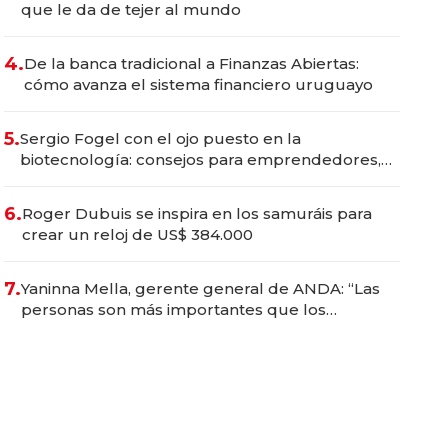
que le da de tejer al mundo
4.
De la banca tradicional a Finanzas Abiertas:
cómo avanza el sistema financiero uruguayo
5.
Sergio Fogel con el ojo puesto en la
biotecnología: consejos para emprendedores,
oportunidades de inversión y el rol de la IA
6.
Roger Dubuis se inspira en los samuráis para
crear un reloj de US$ 384.000
7.
Yaninna Mella, gerente general de ANDA: “Las
personas son más importantes que los
problemas”