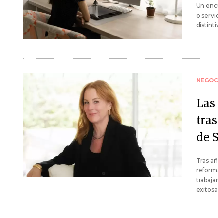
Un enc
o servi
distinti
NEGOC
Las 
tras
de 
Tras añ
reforma
trabaja
exitosa