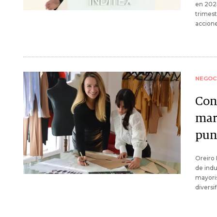
en 2024
trimest
accion
NEGOC
Con 
mar
pun
Oreiro 
de indu
mayoris
diversi