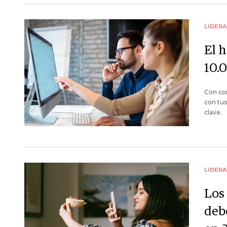
LIDER
El 
10.
Con con
con tu
clave.
LIDER
Los 
debe