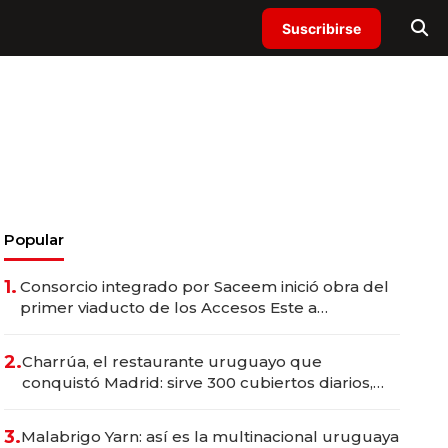
Suscribirse
Popular
1.
Consorcio integrado por Saceem inició obra del
primer viaducto de los Accesos Este a
Montevideo; inversión total asciende a US$ 54
millones
2.
Charrúa, el restaurante uruguayo que
conquistó Madrid: sirve 300 cubiertos diarios,
agota reservas con un mes de anticipación y
prepara apertura
3.
Malabrigo Yarn: así es la multinacional uruguaya