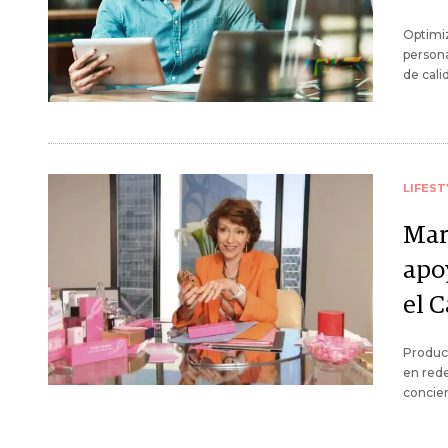
Optimiz
persona
de cali
LIFEST
Mar
apo
el 
Produc
en rede
concien