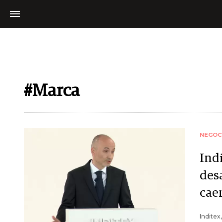
#Marca
NEGOC
Ind
des
cae
Inditex