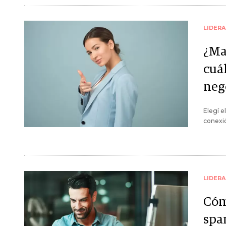
LIDER
¿Ma
cuál
neg
Elegí e
conexió
LIDER
Cóm
spa