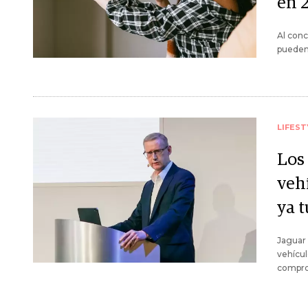
en 
Al conc
pueden
LIFEST
Los
vehí
ya 
Jaguar 
vehícul
compro