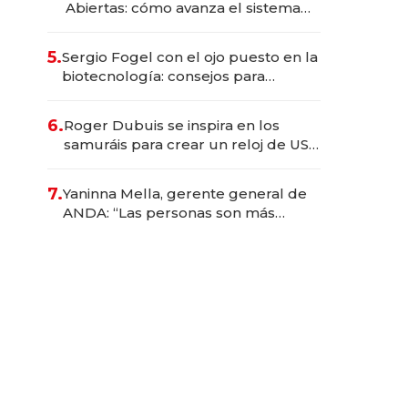
Abiertas: cómo avanza el sistema
financiero uruguayo
5.
Sergio Fogel con el ojo puesto en la
biotecnología: consejos para
emprendedores, oportunidades de
inversión y el rol de la IA
6.
Roger Dubuis se inspira en los
samuráis para crear un reloj de US$
384.000
7.
Yaninna Mella, gerente general de
ANDA: “Las personas son más
importantes que los problemas”