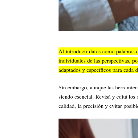
Al introducir datos como palabras cl
individuales de las perspectivas, p
adaptados y específicos para cada d
Sin embargo, aunque las herramient
siendo esencial. Revisá y editá los 
calidad, la precisión y evitar posib