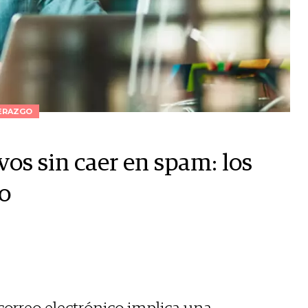
ERAZGO
os sin caer en spam: los
to