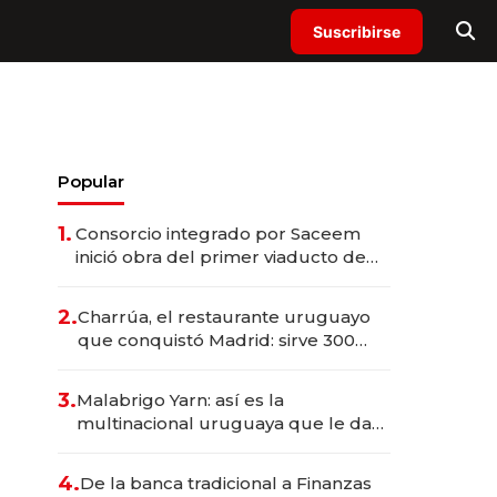
Suscribirse
Popular
1.
Consorcio integrado por Saceem
inició obra del primer viaducto de
los Accesos Este a Montevideo;
inversión total asciende a US$ 54
2.
Charrúa, el restaurante uruguayo
millones
que conquistó Madrid: sirve 300
cubiertos diarios, agota reservas
con un mes de anticipación y
3.
Malabrigo Yarn: así es la
prepara apertura
multinacional uruguaya que le da
de tejer al mundo
4.
De la banca tradicional a Finanzas