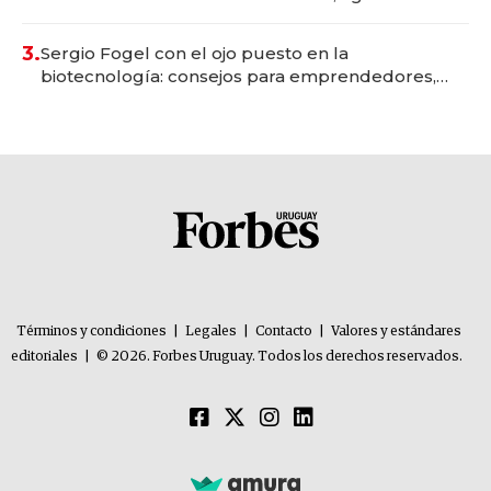
con un mes de anticipación y prepara apertura
3.
Sergio Fogel con el ojo puesto en la
biotecnología: consejos para emprendedores,
oportunidades de inversión y el rol de la IA
Términos y condiciones
|
Legales
|
Contacto
|
Valores y estándares
editoriales
|
© 2026. Forbes Uruguay. Todos los derechos reservados.