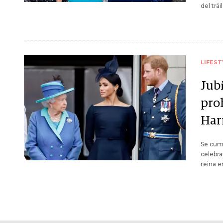
del tráil
LIFEST
Jubi
pro
Har
Se cump
celebra
reina e