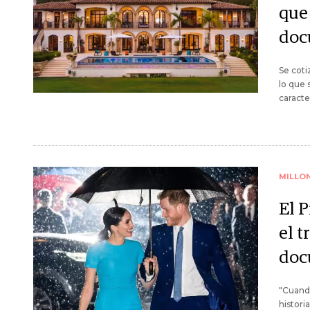
que
doc
Se coti
lo que 
caracte
MILLO
El 
el t
doc
"Cuando
histori