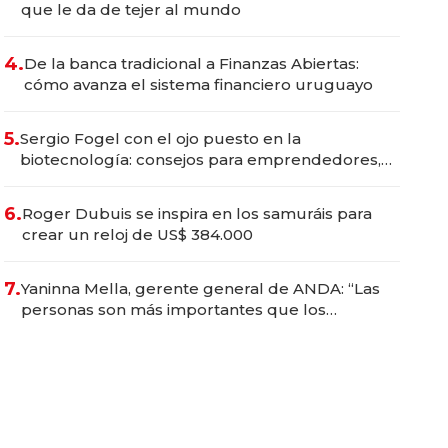
que le da de tejer al mundo
4.
De la banca tradicional a Finanzas Abiertas:
cómo avanza el sistema financiero uruguayo
5.
Sergio Fogel con el ojo puesto en la
biotecnología: consejos para emprendedores,
oportunidades de inversión y el rol de la IA
6.
Roger Dubuis se inspira en los samuráis para
crear un reloj de US$ 384.000
7.
Yaninna Mella, gerente general de ANDA: “Las
personas son más importantes que los
problemas”