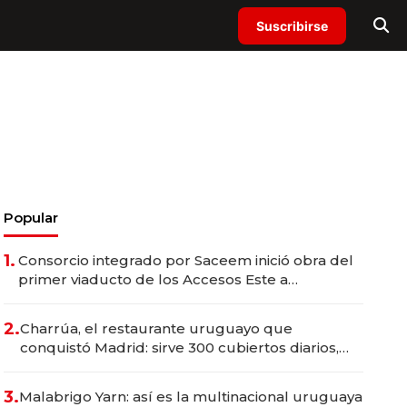
Suscribirse
Popular
1.
Consorcio integrado por Saceem inició obra del
primer viaducto de los Accesos Este a
Montevideo; inversión total asciende a US$ 54
millones
2.
Charrúa, el restaurante uruguayo que
conquistó Madrid: sirve 300 cubiertos diarios,
agota reservas con un mes de anticipación y
prepara apertura
3.
Malabrigo Yarn: así es la multinacional uruguaya