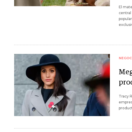
El mate
central
popula
exclusi
NEGOC
Meg
pro
Tracy R
empresa
product