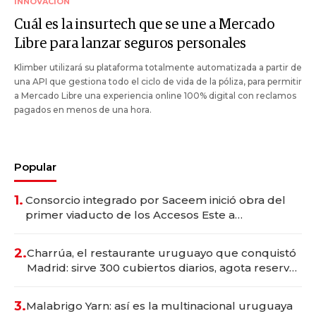
INNOVACIÓN
Cuál es la insurtech que se une a Mercado
Libre para lanzar seguros personales
Klimber utilizará su plataforma totalmente automatizada a partir de
una API que gestiona todo el ciclo de vida de la póliza, para permitir
a Mercado Libre una experiencia online 100% digital con reclamos
pagados en menos de una hora.
Popular
1.
Consorcio integrado por Saceem inició obra del
primer viaducto de los Accesos Este a
Montevideo; inversión total asciende a US$ 54
millones
2.
Charrúa, el restaurante uruguayo que conquistó
Madrid: sirve 300 cubiertos diarios, agota reservas
con un mes de anticipación y prepara apertura
3.
Malabrigo Yarn: así es la multinacional uruguaya