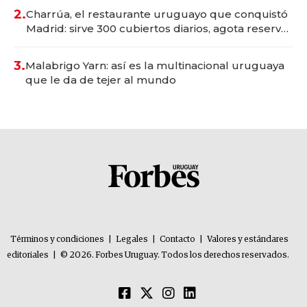
millones
2.
Charrúa, el restaurante uruguayo que conquistó
Madrid: sirve 300 cubiertos diarios, agota reservas
con un mes de anticipación y prepara apertura
3.
Malabrigo Yarn: así es la multinacional uruguaya
que le da de tejer al mundo
Términos y condiciones
|
Legales
|
Contacto
|
Valores y estándares
editoriales
|
© 2026. Forbes Uruguay. Todos los derechos reservados.