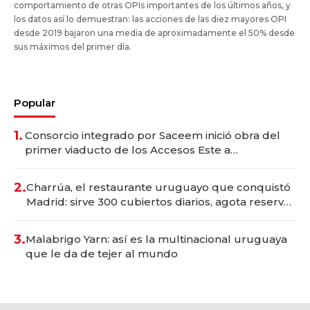
comportamiento de otras OPIs importantes de los últimos años, y
los datos así lo demuestran: las acciones de las diez mayores OPI
desde 2019 bajaron una media de aproximadamente el 50% desde
sus máximos del primer día.
Popular
1.
Consorcio integrado por Saceem inició obra del
primer viaducto de los Accesos Este a
Montevideo; inversión total asciende a US$ 54
millones
2.
Charrúa, el restaurante uruguayo que conquistó
Madrid: sirve 300 cubiertos diarios, agota reservas
con un mes de anticipación y prepara apertura
3.
Malabrigo Yarn: así es la multinacional uruguaya
que le da de tejer al mundo