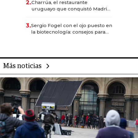
2.
Charrúa, el restaurante
millones
uruguayo que conquistó Madrid:
sirve 300 cubiertos diarios, agota
reservas con un mes de
3.
Sergio Fogel con el ojo puesto en
anticipación y prepara apertura
la biotecnología: consejos para
emprendedores, oportunidades
de inversión y el rol de la IA
Más noticias