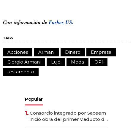
Con información de
Forbes US.
TAGS
Acciones
Armani
Dinero
Empresa
Giorgio Armani
Lujo
Moda
OPI
testamento
Popular
1.
Consorcio integrado por Saceem
inició obra del primer viaducto de
los Accesos Este a Montevideo;
inversión total asciende a US$ 54