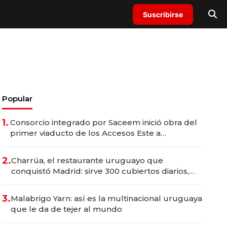
Suscribirse
Popular
1.
Consorcio integrado por Saceem inició obra del
primer viaducto de los Accesos Este a
Montevideo; inversión total asciende a US$ 54
millones
2.
Charrúa, el restaurante uruguayo que
conquistó Madrid: sirve 300 cubiertos diarios,
agota reservas con un mes de anticipación y
prepara apertura
3.
Malabrigo Yarn: así es la multinacional uruguaya
que le da de tejer al mundo