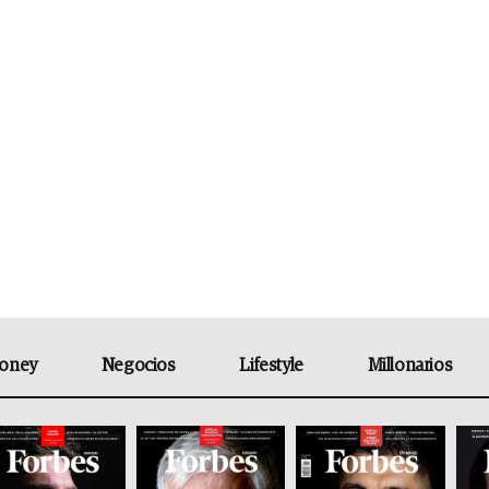
oney
Negocios
Lifestyle
Millonarios