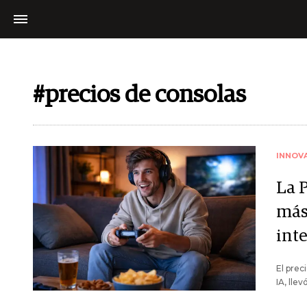
#precios de consolas
INNOV
La 
más
inte
El prec
IA, lle