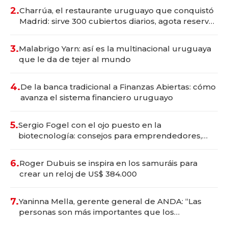
millones
2.
Charrúa, el restaurante uruguayo que conquistó
Madrid: sirve 300 cubiertos diarios, agota reservas
con un mes de anticipación y prepara apertura
3.
Malabrigo Yarn: así es la multinacional uruguaya
que le da de tejer al mundo
4.
De la banca tradicional a Finanzas Abiertas: cómo
avanza el sistema financiero uruguayo
5.
Sergio Fogel con el ojo puesto en la
biotecnología: consejos para emprendedores,
oportunidades de inversión y el rol de la IA
6.
Roger Dubuis se inspira en los samuráis para
crear un reloj de US$ 384.000
7.
Yaninna Mella, gerente general de ANDA: “Las
personas son más importantes que los
problemas”