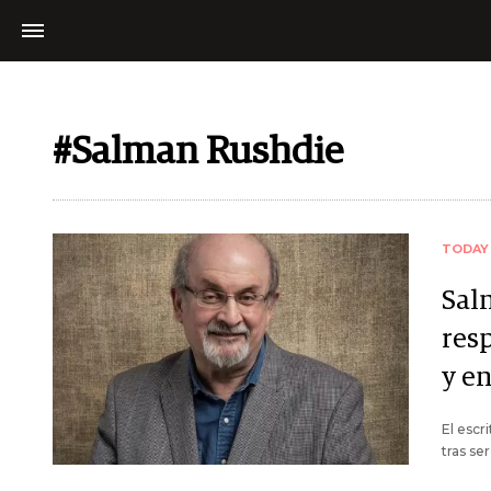
#Salman Rushdie
TODAY
Sal
resp
y e
El escr
tras se