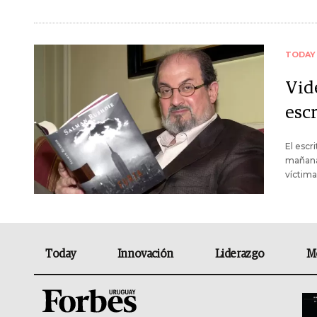
TODAY
Vide
esc
El escr
mañana.
víctima
Today
Innovación
Liderazgo
M