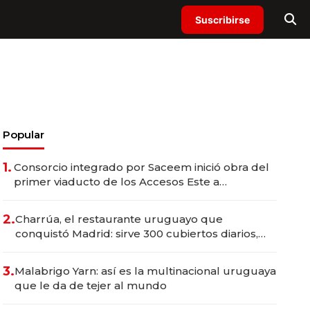
Suscribirse
Popular
1.
Consorcio integrado por Saceem inició obra del
primer viaducto de los Accesos Este a
Montevideo; inversión total asciende a US$ 54
millones
2.
Charrúa, el restaurante uruguayo que
conquistó Madrid: sirve 300 cubiertos diarios,
agota reservas con un mes de anticipación y
prepara apertura
3.
Malabrigo Yarn: así es la multinacional uruguaya
que le da de tejer al mundo