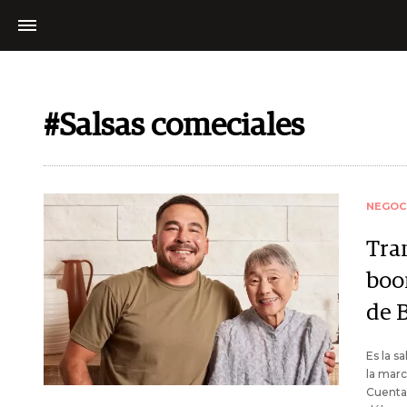
#Salsas comeciales
NEGOC
Tra
boo
de 
Es la 
la mar
Cuenta