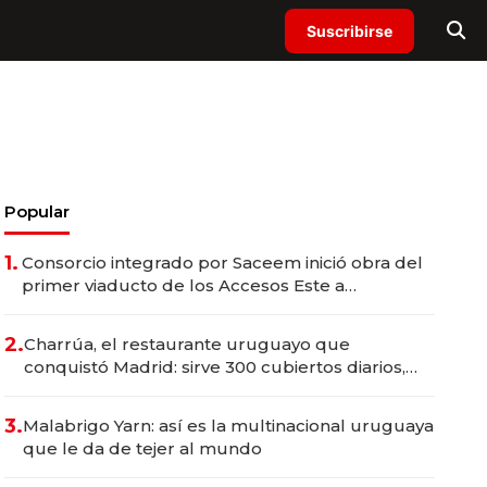
Suscribirse
Popular
1.
Consorcio integrado por Saceem inició obra del
primer viaducto de los Accesos Este a
Montevideo; inversión total asciende a US$ 54
millones
2.
Charrúa, el restaurante uruguayo que
conquistó Madrid: sirve 300 cubiertos diarios,
agota reservas con un mes de anticipación y
prepara apertura
3.
Malabrigo Yarn: así es la multinacional uruguaya
que le da de tejer al mundo