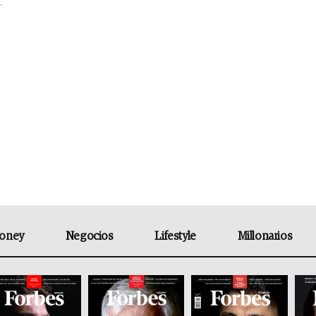
.
oney
Negocios
Lifestyle
Millonarios