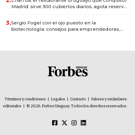
2.
Charrúa, el restaurante uruguayo que conquistó
Madrid: sirve 300 cubiertos diarios, agota reservas
con un mes de anticipación y prepara apertura
3.
Sergio Fogel con el ojo puesto en la
biotecnología: consejos para emprendedores,
oportunidades de inversión y el rol de la IA
Términos y condiciones
|
Legales
|
Contacto
|
Valores y estándares
editoriales
|
© 2026. Forbes Uruguay. Todos los derechos reservados.