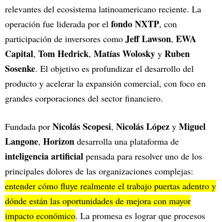
relevantes del ecosistema latinoamericano reciente. La
fondo NXTP
operación fue liderada por el
, con
Jeff Lawson
EWA
participación de inversores como
,
Capital
Tom Hedrick
Matías Wolosky
Ruben
,
,
y
Sosenke
. El objetivo es profundizar el desarrollo del
producto y acelerar la expansión comercial, con foco en
grandes corporaciones del sector financiero.
Nicolás Scopesi
Nicolás López
Miguel
Fundada por
,
y
Langone
Horizon
,
desarrolla una plataforma de
inteligencia artificial
pensada para resolver uno de los
principales dolores de las organizaciones complejas:
entender cómo fluye realmente el trabajo puertas adentro y
dónde están las oportunidades de mejora con mayor
impacto económico
. La promesa es lograr que procesos