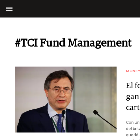
#TCI Fund Management
MONE
El 
gan
cart
Con una
del bri
quedó c