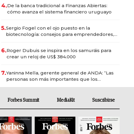
4.
De la banca tradicional a Finanzas Abiertas:
cómo avanza el sistema financiero uruguayo
5.
Sergio Fogel con el ojo puesto en la
biotecnología: consejos para emprendedores,
oportunidades de inversión y el rol de la IA
6.
Roger Dubuis se inspira en los samuráis para
crear un reloj de US$ 384.000
7.
Yaninna Mella, gerente general de ANDA: “Las
personas son más importantes que los
problemas”
Forbes Summit
MediaKit
Suscribirse