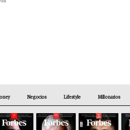
ild.
oney
Negocios
Lifestyle
Millonarios