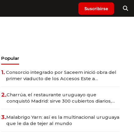
Suscribirse
Popular
1.
Consorcio integrado por Saceem inició obra del
primer viaducto de los Accesos Este a
Montevideo; inversión total asciende a US$ 54
millones
2.
Charrúa, el restaurante uruguayo que
conquistó Madrid: sirve 300 cubiertos diarios,
agota reservas con un mes de anticipación y
prepara apertura
3.
Malabrigo Yarn: así es la multinacional uruguaya
que le da de tejer al mundo