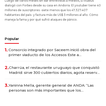
Luego de varios meses sin dar entrevistas a medios, El Rubius
dialogó con Forbes desde su casa en Andorra. El youtuber tiene 40
millones de suscriptores -siete menos que los 47.327.407
habitantes del país- y factura más de US$ 3 millones al año. Cómo
maneja la fama y por qué sufrió ataques de pánico.
Popular
1.
Consorcio integrado por Saceem inició obra del
primer viaducto de los Accesos Este a
Montevideo; inversión total asciende a US$ 54
millones
2.
Charrúa, el restaurante uruguayo que conquistó
Madrid: sirve 300 cubiertos diarios, agota reservas
con un mes de anticipación y prepara apertura
3.
Yaninna Mella, gerente general de ANDA: “Las
personas son más importantes que los
problemas”