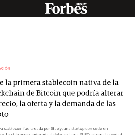
ACIÓN
e la primera stablecoin nativa de la
ckchain de Bitcoin que podría alterar
recio, la oferta y la demanda de las
pto
a stablecoin fue creada por Stably, una startup con sede en
e. La stablecoin, indexada al dólar se llama #USD, y toma la unidad