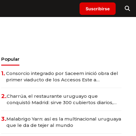
Suscribirse
Popular
1.
Consorcio integrado por Saceem inició obra del
primer viaducto de los Accesos Este a
Montevideo; inversión total asciende a US$ 54
millones
2.
Charrúa, el restaurante uruguayo que
conquistó Madrid: sirve 300 cubiertos diarios,
agota reservas con un mes de anticipación y
prepara apertura
3.
Malabrigo Yarn: así es la multinacional uruguaya
que le da de tejer al mundo