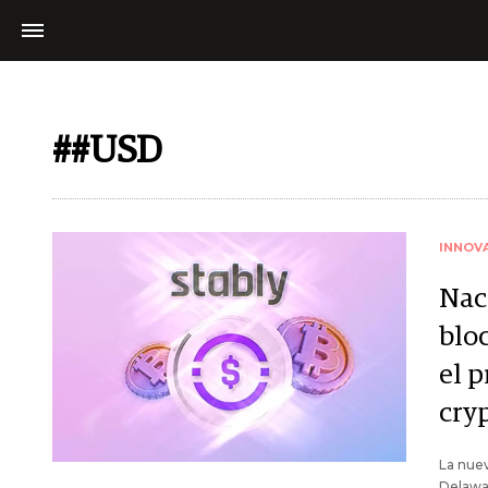
##USD
INNOV
Nac
blo
el p
cry
La nuev
Delawar