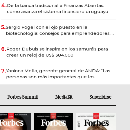
4.
De la banca tradicional a Finanzas Abiertas:
cómo avanza el sistema financiero uruguayo
5.
Sergio Fogel con el ojo puesto en la
biotecnología: consejos para emprendedores,
oportunidades de inversión y el rol de la IA
6.
Roger Dubuis se inspira en los samuráis para
crear un reloj de US$ 384.000
7.
Yaninna Mella, gerente general de ANDA: “Las
personas son más importantes que los
problemas”
Forbes Summit
MediaKit
Suscribirse