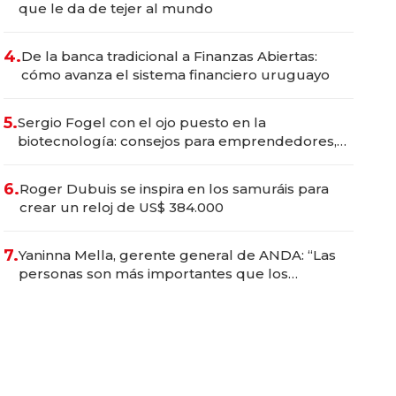
que le da de tejer al mundo
4.
De la banca tradicional a Finanzas Abiertas:
cómo avanza el sistema financiero uruguayo
5.
Sergio Fogel con el ojo puesto en la
biotecnología: consejos para emprendedores,
oportunidades de inversión y el rol de la IA
6.
Roger Dubuis se inspira en los samuráis para
crear un reloj de US$ 384.000
7.
Yaninna Mella, gerente general de ANDA: “Las
personas son más importantes que los
problemas”