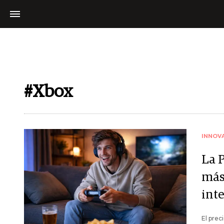
#Xbox
INNOV
La 
más
inte
El prec