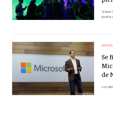
Si bien
podría 
NEGOC
Se f
Mic
de 
Los det