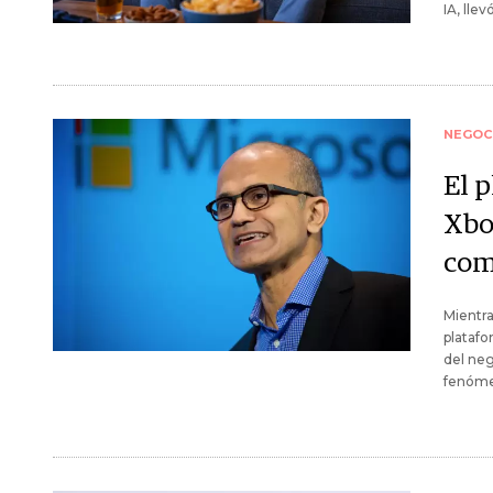
IA, lle
NEGOC
El p
Xbo
com
Mientra
platafo
del neg
fenóme