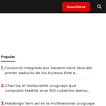
Suscribirse
Popular
1.
Consorcio integrado por Saceem inició obra del
primer viaducto de los Accesos Este a
Montevideo; inversión total asciende a US$ 54
millones
2.
Charrúa, el restaurante uruguayo que
conquistó Madrid: sirve 300 cubiertos diarios,
agota reservas con un mes de anticipación y
prepara apertura
3.
Malabrigo Yarn: así es la multinacional uruguaya