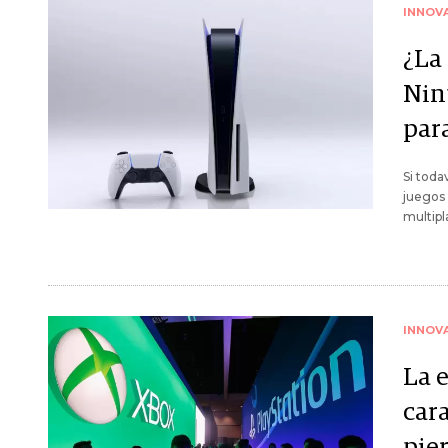
INNOV
¿La
Nin
par
Si toda
juegos 
multipl
INNOV
La 
cara
pie