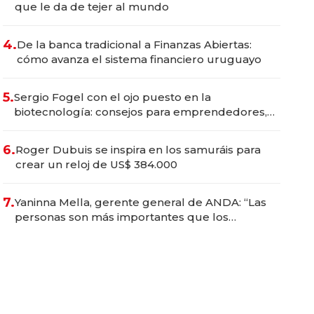
que le da de tejer al mundo
4.
De la banca tradicional a Finanzas Abiertas:
cómo avanza el sistema financiero uruguayo
5.
Sergio Fogel con el ojo puesto en la
biotecnología: consejos para emprendedores,
oportunidades de inversión y el rol de la IA
6.
Roger Dubuis se inspira en los samuráis para
crear un reloj de US$ 384.000
7.
Yaninna Mella, gerente general de ANDA: “Las
personas son más importantes que los
problemas”