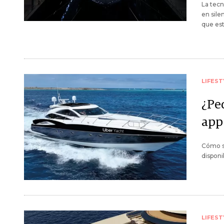
La tecn
en sile
que est
LIFEST
¿Ped
app
Cómo se
disponi
LIFEST