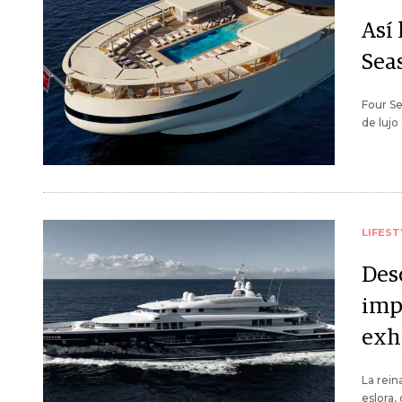
Así 
Sea
Four Se
de lujo
LIFEST
Des
imp
exh
La rein
eslora