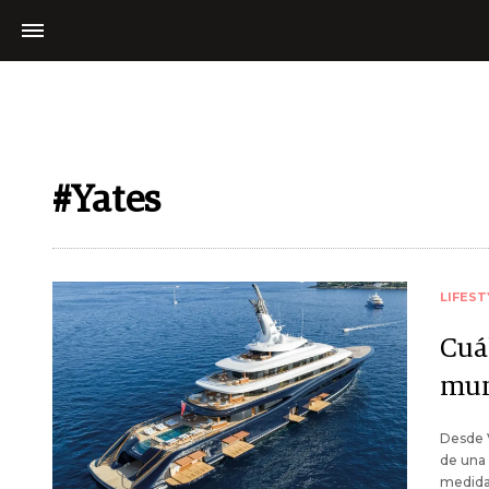
#Yates
LIFEST
Cuá
mu
Desde V
de una 
medida,