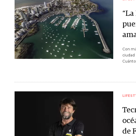
“La
pue
ama
Con más
ciudad 
Cuánto 
LIFEST
Tec
océa
de F