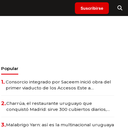
Suscribirse
Popular
1.
Consorcio integrado por Saceem inició obra del
primer viaducto de los Accesos Este a
Montevideo; inversión total asciende a US$ 54
millones
2.
Charrúa, el restaurante uruguayo que
conquistó Madrid: sirve 300 cubiertos diarios,
agota reservas con un mes de anticipación y
prepara apertura
3.
Malabrigo Yarn: así es la multinacional uruguaya