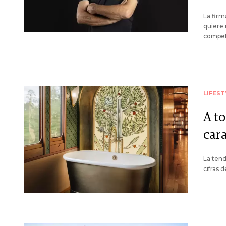
La firm
quiere 
competi
LIFEST
A to
car
La tend
cifras 