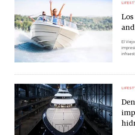
LIFEST
Los
and
El Viej
impresi
infraes
LIFEST
Den
imp
hid