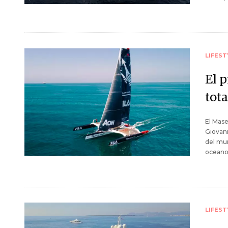
LIFEST
El 
tot
El Mase
Giovann
del mu
oceanog
LIFEST