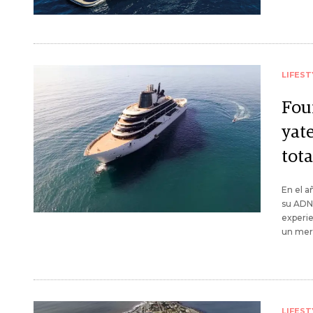
LIFEST
Four
yate
tota
En el a
su ADN 
experie
un mer
LIFEST