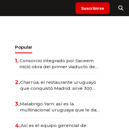
Suscribirse
Popular
1.
Consorcio integrado por Saceem
inició obra del primer viaducto de
los Accesos Este a Montevideo;
inversión total asciende a US$ 54
2.
Charrúa, el restaurante uruguayo
millones
que conquistó Madrid: sirve 300
cubiertos diarios, agota reservas
con un mes de anticipación y
3.
Malabrigo Yarn: así es la
prepara apertura
multinacional uruguaya que le da
de tejer al mundo
4.
Así es el equipo gerencial de