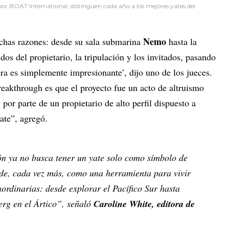
r BOAT International, distinguen cada año a los mejores yates del
Nemo
uchas razones: desde su sala submarina
hasta la
idos del propietario, la tripulación y los invitados, pasando
ura es simplemente impresionante’, dijo uno de los jueces.
reakthrough es que el proyecto fue un acto de altruismo
por parte de un propietario de alto perfil dispuesto a
ate”, agregó.
n ya no busca tener un yate solo como símbolo de
nde, cada vez más, como una herramienta para vivir
aordinarias: desde explorar el Pacífico Sur hasta
erg en el Ártico”, señaló
Caroline White, editora de