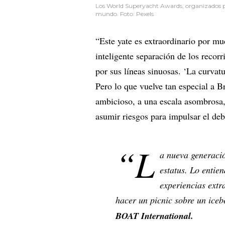
Los World Superyacht Awards, organizados po
mundo. Foto: Pexels
“Este yate es extraordinario por m
inteligente separación de los recorr
por sus líneas sinuosas. ‘La curvat
Pero lo que vuelve tan especial a B
ambicioso, a una escala asombrosa, 
asumir riesgos para impulsar el deb
“L
a nueva generació
estatus. Lo entie
experiencias extr
hacer un picnic sobre un iceb
BOAT International.