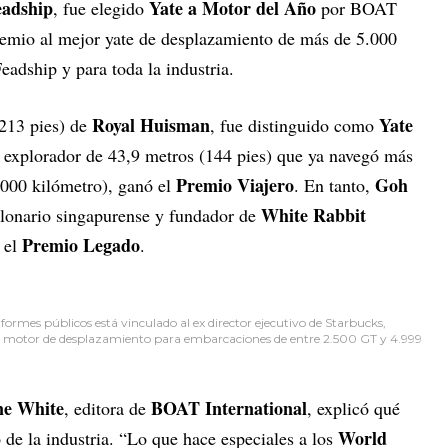
eadship
Yate a Motor del Año
, fue elegido
por BOAT
remio al mejor yate de desplazamiento de más de 5.000
adship y para toda la industria.
Royal Huisman
Yate
(213 pies) de
, fue distinguido como
e explorador de 43,9 metros (144 pies) que ya navegó más
Premio Viajero
Goh
.000 kilómetro), ganó el
. En tanto,
White Rabbit
illonario singapurense y fundador de
Premio Legado
 el
.
formes públicos está vinculado al ex director ejecutivo de Starbucks,
 a motor de desplazamiento para embarcaciones de entre 2.500 GT y 4.999
ne White
BOAT International
, editora de
, explicó qué
World
o de la industria. “Lo que hace especiales a los