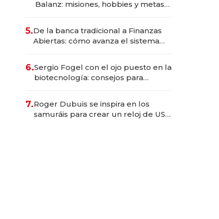
Balanz: misiones, hobbies y metas
para este año
5.
De la banca tradicional a Finanzas
Abiertas: cómo avanza el sistema
financiero uruguayo
6.
Sergio Fogel con el ojo puesto en la
biotecnología: consejos para
emprendedores, oportunidades de
inversión y el rol de la IA
7.
Roger Dubuis se inspira en los
samuráis para crear un reloj de US$
384.000