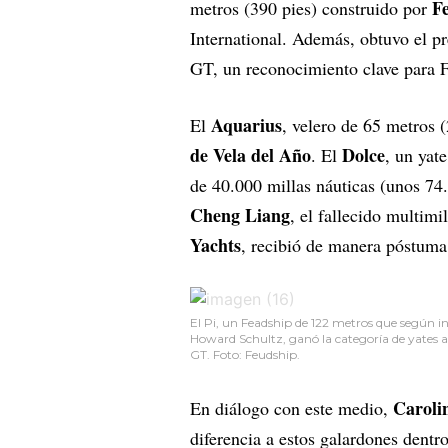
F
metros (390 pies) construido por
International. Además, obtuvo el p
GT, un reconocimiento clave para Fe
Aquarius
El
, velero de 65 metros 
de Vela del Año
Dolce
. El
, un yat
de 40.000 millas náuticas (unos 74
Cheng Liang
, el fallecido multim
Yachts
, recibió de manera póstuma
El Pi, un Feadship de 122 metros que según in
Howard Schultz, ganó la categoría de yates
GT. Foto: Feudship.
Caroli
En diálogo con este medio,
diferencia a estos galardones dentr