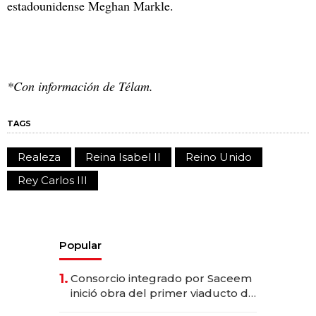
estadounidense Meghan Markle.
*Con información de Télam.
TAGS
Realeza
Reina Isabel II
Reino Unido
Rey Carlos III
Popular
1.
Consorcio integrado por Saceem
inició obra del primer viaducto de
los Accesos Este a Montevideo;