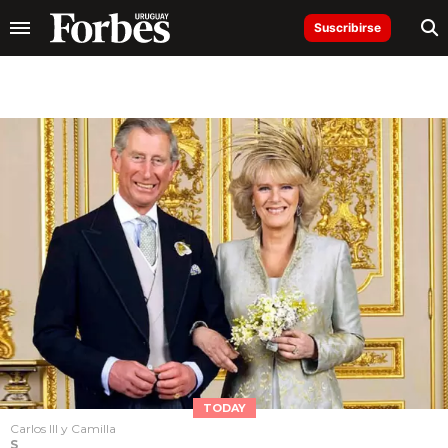
Suscribirse
TODAY
Carlos III y Camilla
S