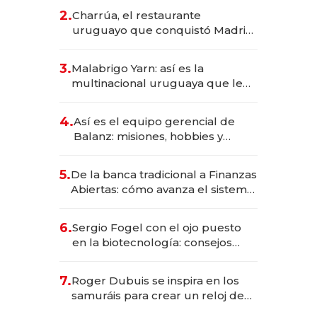
inversión total asciende a US$ 54
2.
Charrúa, el restaurante
millones
uruguayo que conquistó Madrid:
sirve 300 cubiertos diarios, agota
reservas con un mes de
3.
Malabrigo Yarn: así es la
anticipación y prepara apertura
multinacional uruguaya que le
da de tejer al mundo
4.
Así es el equipo gerencial de
Balanz: misiones, hobbies y
metas para este año
5.
De la banca tradicional a Finanzas
Abiertas: cómo avanza el sistema
financiero uruguayo
6.
Sergio Fogel con el ojo puesto
en la biotecnología: consejos
para emprendedores,
oportunidades de inversión y el
7.
Roger Dubuis se inspira en los
rol de la IA
samuráis para crear un reloj de
US$ 384.000