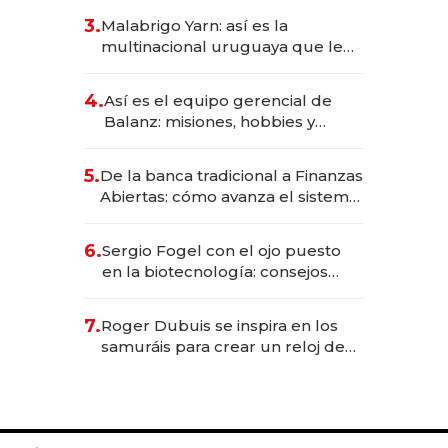
reservas con un mes de
3.
Malabrigo Yarn: así es la
anticipación y prepara apertura
multinacional uruguaya que le
da de tejer al mundo
4.
Así es el equipo gerencial de
Balanz: misiones, hobbies y
metas para este año
5.
De la banca tradicional a Finanzas
Abiertas: cómo avanza el sistema
financiero uruguayo
6.
Sergio Fogel con el ojo puesto
en la biotecnología: consejos
para emprendedores,
oportunidades de inversión y el
7.
Roger Dubuis se inspira en los
rol de la IA
samuráis para crear un reloj de
US$ 384.000