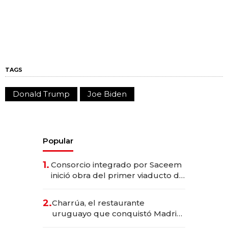
TAGS
Donald Trump
Joe Biden
Popular
1.
Consorcio integrado por Saceem
inició obra del primer viaducto de
los Accesos Este a Montevideo;
inversión total asciende a US$ 54
2.
Charrúa, el restaurante
millones
uruguayo que conquistó Madrid:
sirve 300 cubiertos diarios, agota