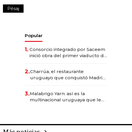
Pésaj
Popular
1.
Consorcio integrado por Saceem
inició obra del primer viaducto de
los Accesos Este a Montevideo;
inversión total asciende a US$ 54
2.
Charrúa, el restaurante
millones
uruguayo que conquistó Madrid:
sirve 300 cubiertos diarios, agota
reservas con un mes de
3.
Malabrigo Yarn: así es la
anticipación y prepara apertura
multinacional uruguaya que le
da de tejer al mundo