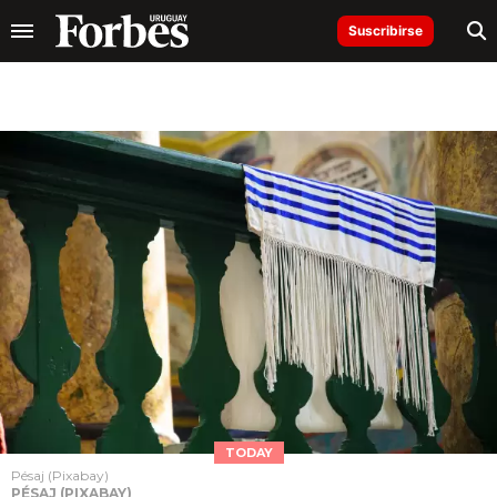
Suscribirse
TODAY
Pésaj (Pixabay)
PÉSAJ (PIXABAY)