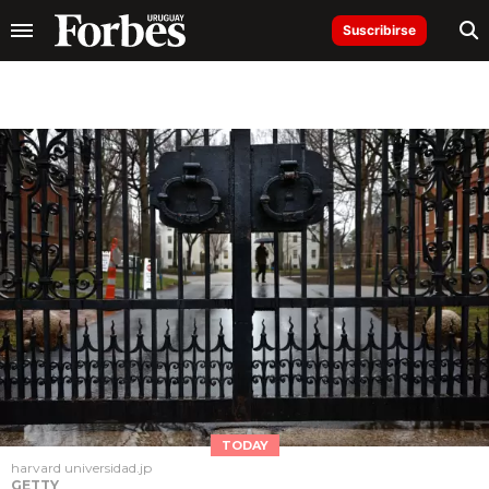
Suscribirse
TODAY
harvard universidad.jp
GETTY