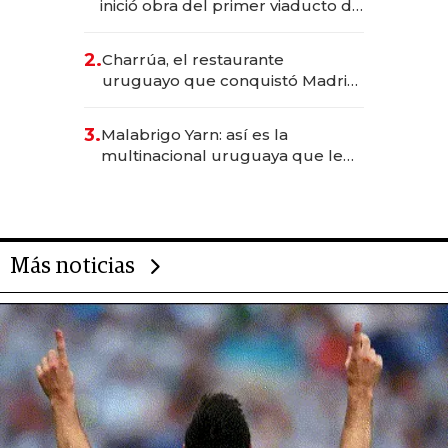
inició obra del primer viaducto de
los Accesos Este a Montevideo;
inversión total asciende a US$ 54
2.
Charrúa, el restaurante
millones
uruguayo que conquistó Madrid:
sirve 300 cubiertos diarios, agota
reservas con un mes de
3.
Malabrigo Yarn: así es la
anticipación y prepara apertura
multinacional uruguaya que le
da de tejer al mundo
Más noticias