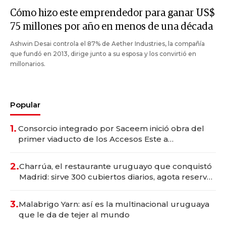
Cómo hizo este emprendedor para ganar US$
75 millones por año en menos de una década
Ashwin Desai controla el 87% de Aether Industries, la compañía
que fundó en 2013, dirige junto a su esposa y los convirtió en
millonarios.
Popular
1.
Consorcio integrado por Saceem inició obra del
primer viaducto de los Accesos Este a
Montevideo; inversión total asciende a US$ 54
millones
2.
Charrúa, el restaurante uruguayo que conquistó
Madrid: sirve 300 cubiertos diarios, agota reservas
con un mes de anticipación y prepara apertura
3.
Malabrigo Yarn: así es la multinacional uruguaya
que le da de tejer al mundo