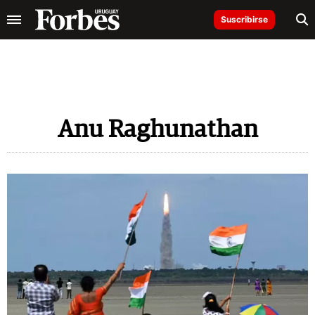
Suscribirse
Anu Raghunathan