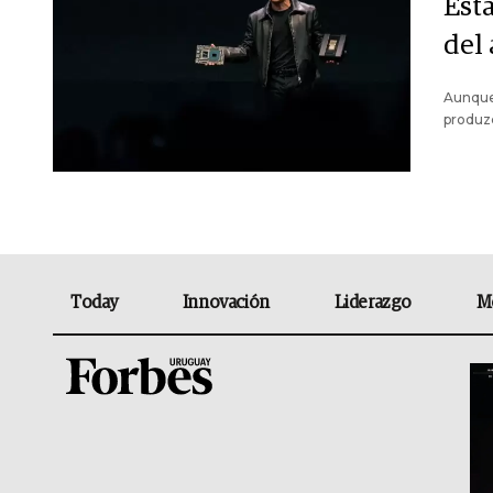
Est
del
Aunque
produz
Today
Innovación
Liderazgo
M