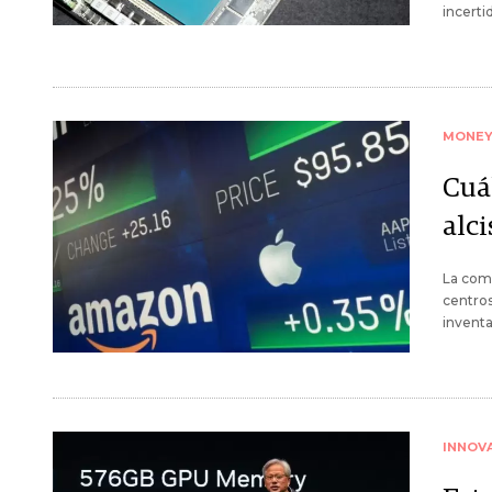
incerti
MONE
Cuá
alc
La comp
centros
invent
INNOV