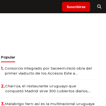
Suscribirse
Popular
1.
Consorcio integrado por Saceem inició obra del
primer viaducto de los Accesos Este a
Montevideo; inversión total asciende a US$ 54
millones
2.
Charrúa, el restaurante uruguayo que
conquistó Madrid: sirve 300 cubiertos diarios,
agota reservas con un mes de anticipación y
prepara apertura
3.
Malabrigo Yarn: así es la multinacional uruguaya