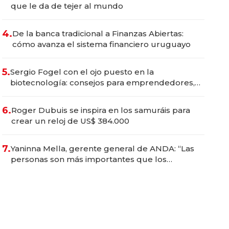
que le da de tejer al mundo
4.
De la banca tradicional a Finanzas Abiertas:
cómo avanza el sistema financiero uruguayo
5.
Sergio Fogel con el ojo puesto en la
biotecnología: consejos para emprendedores,
oportunidades de inversión y el rol de la IA
6.
Roger Dubuis se inspira en los samuráis para
crear un reloj de US$ 384.000
7.
Yaninna Mella, gerente general de ANDA: “Las
personas son más importantes que los
problemas”