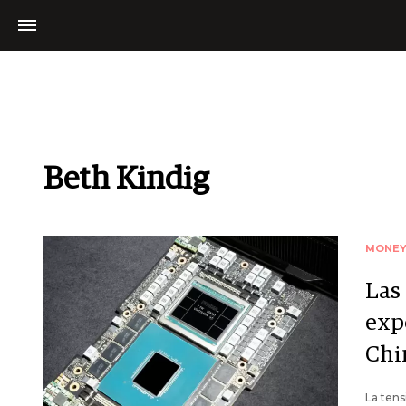
Beth Kindig
MONE
Las
exp
Chi
La tens