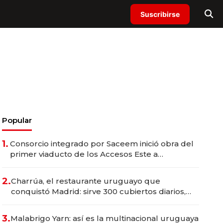
Suscribirse
Popular
1.
Consorcio integrado por Saceem inició obra del
primer viaducto de los Accesos Este a
Montevideo; inversión total asciende a US$ 54
millones
2.
Charrúa, el restaurante uruguayo que
conquistó Madrid: sirve 300 cubiertos diarios,
agota reservas con un mes de anticipación y
prepara apertura
3.
Malabrigo Yarn: así es la multinacional uruguaya