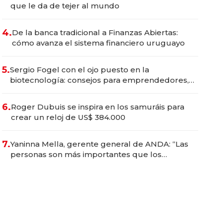
que le da de tejer al mundo
4.
De la banca tradicional a Finanzas Abiertas:
cómo avanza el sistema financiero uruguayo
5.
Sergio Fogel con el ojo puesto en la
biotecnología: consejos para emprendedores,
oportunidades de inversión y el rol de la IA
6.
Roger Dubuis se inspira en los samuráis para
crear un reloj de US$ 384.000
7.
Yaninna Mella, gerente general de ANDA: “Las
personas son más importantes que los
problemas”