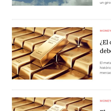
un giro
MONE
¿El 
debe
El meta
históri
mercad
MONE