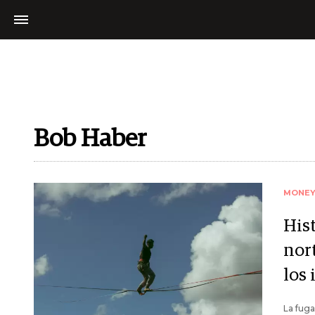
Bob Haber
MONE
Hist
nor
los 
La fuga