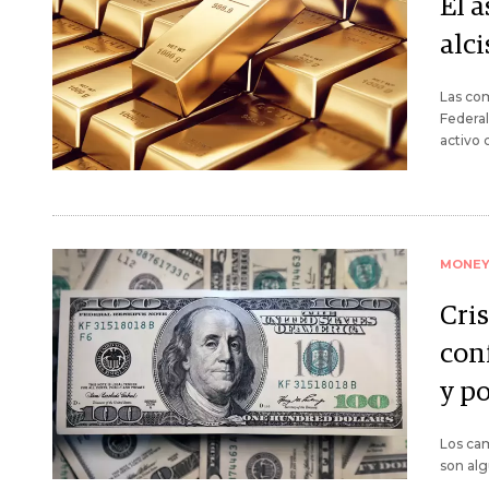
El 
alc
Las com
Federal
activo 
MONE
Cri
conf
y po
Los cam
son alg