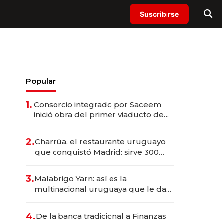
Suscribirse
Popular
1.
Consorcio integrado por Saceem
inició obra del primer viaducto de
los Accesos Este a Montevideo;
inversión total asciende a US$ 54
2.
Charrúa, el restaurante uruguayo
millones
que conquistó Madrid: sirve 300
cubiertos diarios, agota reservas
con un mes de anticipación y
3.
Malabrigo Yarn: así es la
prepara apertura
multinacional uruguaya que le da
de tejer al mundo
4.
De la banca tradicional a Finanzas