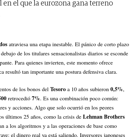
l en el que la eurozona gana terreno
.
dos
atraviesa una etapa inestable. El pánico de corto plazo
 debajo de los titulares sensacionalistas diarios se esconde
ante. Para quienes invierten, este momento ofrece
a resultó tan importante una postura defensiva clara.
Tesoro
0,5%
entos de los bonos del
a 10 años subieron
,
500
7%
retrocedió
. Es una combinación poco común:
res y acciones. Algo que solo ocurrió en los peores
Lehman Brothers
los últimos 25 años, como la crisis de
an a los algoritmos y a las operaciones de base como
ave: el dinero real ya está saliendo. Inversores japoneses