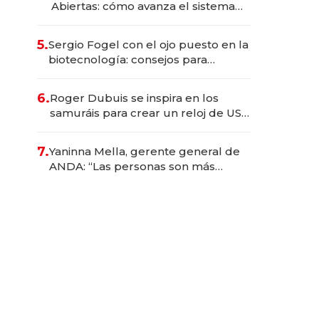
Abiertas: cómo avanza el sistema
financiero uruguayo
5.
Sergio Fogel con el ojo puesto en la
biotecnología: consejos para
emprendedores, oportunidades de
inversión y el rol de la IA
6.
Roger Dubuis se inspira en los
samuráis para crear un reloj de US$
384.000
7.
Yaninna Mella, gerente general de
ANDA: “Las personas son más
importantes que los problemas”