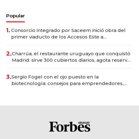
Popular
1.
Consorcio integrado por Saceem inició obra del
primer viaducto de los Accesos Este a
Montevideo; inversión total asciende a US$ 54
millones
2.
Charrúa, el restaurante uruguayo que conquistó
Madrid: sirve 300 cubiertos diarios, agota reservas
con un mes de anticipación y prepara apertura
3.
Sergio Fogel con el ojo puesto en la
biotecnología: consejos para emprendedores,
oportunidades de inversión y el rol de la IA