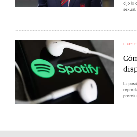
dijo lo
sexual.
LIFEST
Cóm
dis
La posi
reprodu
premiu