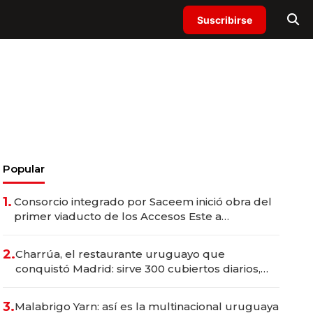
Suscribirse
Popular
1.
Consorcio integrado por Saceem inició obra del
primer viaducto de los Accesos Este a
Montevideo; inversión total asciende a US$ 54
millones
2.
Charrúa, el restaurante uruguayo que
conquistó Madrid: sirve 300 cubiertos diarios,
agota reservas con un mes de anticipación y
prepara apertura
3.
Malabrigo Yarn: así es la multinacional uruguaya