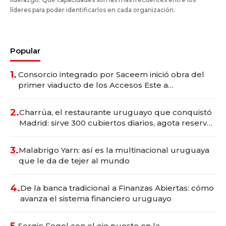
líderes para poder identificarlos en cada organización.
Popular
1.
Consorcio integrado por Saceem inició obra del
primer viaducto de los Accesos Este a
Montevideo; inversión total asciende a US$ 54
millones
2.
Charrúa, el restaurante uruguayo que conquistó
Madrid: sirve 300 cubiertos diarios, agota reservas
con un mes de anticipación y prepara apertura
3.
Malabrigo Yarn: así es la multinacional uruguaya
que le da de tejer al mundo
4.
De la banca tradicional a Finanzas Abiertas: cómo
avanza el sistema financiero uruguayo
5.
Sergio Fogel con el ojo puesto en la