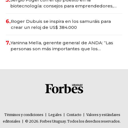
biotecnología: consejos para emprendedores,
oportunidades de inversión y el rol de la IA
6.
Roger Dubuis se inspira en los samuráis para
crear un reloj de US$ 384.000
7.
Yaninna Mella, gerente general de ANDA: “Las
personas son más importantes que los
problemas”
Términos y condiciones
|
Legales
|
Contacto
|
Valores y estándares
editoriales
|
© 2026. Forbes Uruguay. Todos los derechos reservados.