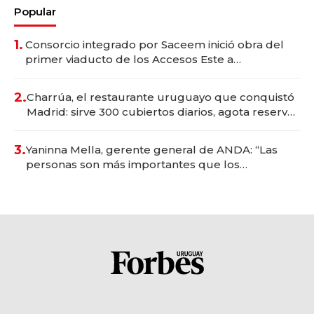
Popular
1.
Consorcio integrado por Saceem inició obra del
primer viaducto de los Accesos Este a
Montevideo; inversión total asciende a US$ 54
millones
2.
Charrúa, el restaurante uruguayo que conquistó
Madrid: sirve 300 cubiertos diarios, agota reservas
con un mes de anticipación y prepara apertura
3.
Yaninna Mella, gerente general de ANDA: “Las
personas son más importantes que los
problemas”