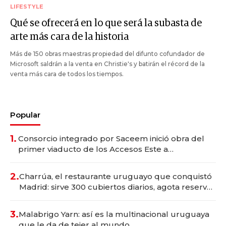
LIFESTYLE
Qué se ofrecerá en lo que será la subasta de
arte más cara de la historia
Más de 150 obras maestras propiedad del difunto cofundador de
Microsoft saldrán a la venta en Christie's y batirán el récord de la
venta más cara de todos los tiempos.
Popular
1.
Consorcio integrado por Saceem inició obra del
primer viaducto de los Accesos Este a
Montevideo; inversión total asciende a US$ 54
millones
2.
Charrúa, el restaurante uruguayo que conquistó
Madrid: sirve 300 cubiertos diarios, agota reservas
con un mes de anticipación y prepara apertura
3.
Malabrigo Yarn: así es la multinacional uruguaya
que le da de tejer al mundo