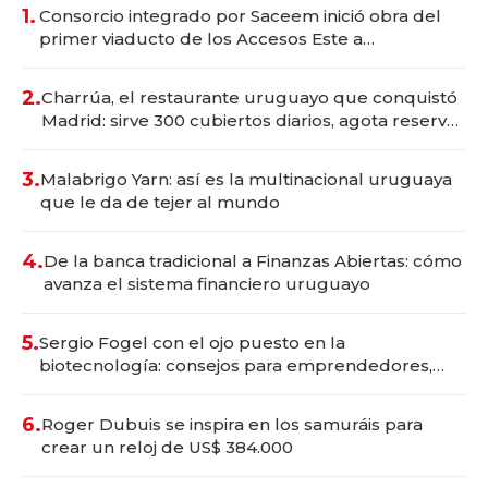
1.
Consorcio integrado por Saceem inició obra del
primer viaducto de los Accesos Este a
Montevideo; inversión total asciende a US$ 54
millones
2.
Charrúa, el restaurante uruguayo que conquistó
Madrid: sirve 300 cubiertos diarios, agota reservas
con un mes de anticipación y prepara apertura
3.
Malabrigo Yarn: así es la multinacional uruguaya
que le da de tejer al mundo
4.
De la banca tradicional a Finanzas Abiertas: cómo
avanza el sistema financiero uruguayo
5.
Sergio Fogel con el ojo puesto en la
biotecnología: consejos para emprendedores,
oportunidades de inversión y el rol de la IA
6.
Roger Dubuis se inspira en los samuráis para
crear un reloj de US$ 384.000