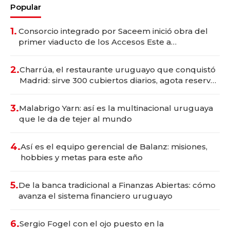
Popular
1.
Consorcio integrado por Saceem inició obra del
primer viaducto de los Accesos Este a
Montevideo; inversión total asciende a US$ 54
millones
2.
Charrúa, el restaurante uruguayo que conquistó
Madrid: sirve 300 cubiertos diarios, agota reservas
con un mes de anticipación y prepara apertura
3.
Malabrigo Yarn: así es la multinacional uruguaya
que le da de tejer al mundo
4.
Así es el equipo gerencial de Balanz: misiones,
hobbies y metas para este año
5.
De la banca tradicional a Finanzas Abiertas: cómo
avanza el sistema financiero uruguayo
6.
Sergio Fogel con el ojo puesto en la