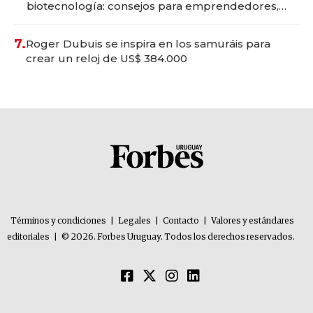
biotecnología: consejos para emprendedores,
oportunidades de inversión y el rol de la IA
7.
Roger Dubuis se inspira en los samuráis para
crear un reloj de US$ 384.000
Términos y condiciones
|
Legales
|
Contacto
|
Valores y estándares
editoriales
|
© 2026. Forbes Uruguay. Todos los derechos reservados.