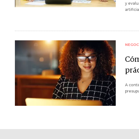
y evalu
artific
NEGOC
Cóm
prác
A conti
presupu