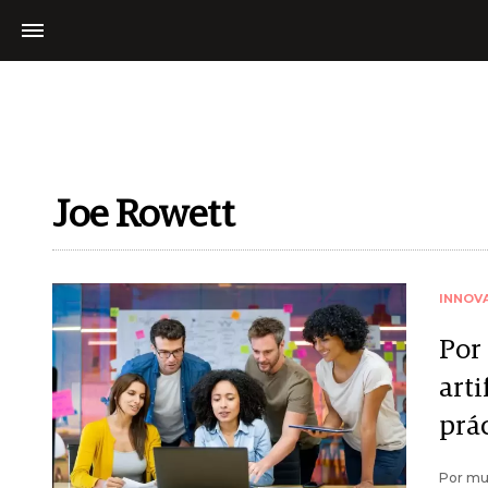
Joe Rowett
INNOV
Por
arti
prác
Por muy