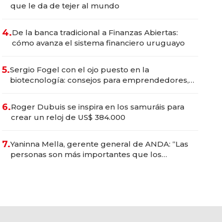
que le da de tejer al mundo
4.
De la banca tradicional a Finanzas Abiertas:
cómo avanza el sistema financiero uruguayo
5.
Sergio Fogel con el ojo puesto en la
biotecnología: consejos para emprendedores,
oportunidades de inversión y el rol de la IA
6.
Roger Dubuis se inspira en los samuráis para
crear un reloj de US$ 384.000
7.
Yaninna Mella, gerente general de ANDA: “Las
personas son más importantes que los
problemas”