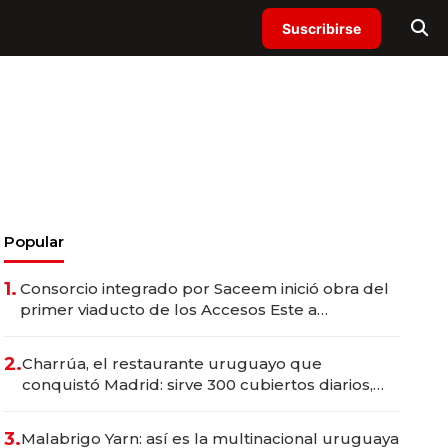
Suscribirse
Popular
1.
Consorcio integrado por Saceem inició obra del
primer viaducto de los Accesos Este a
Montevideo; inversión total asciende a US$ 54
millones
2.
Charrúa, el restaurante uruguayo que
conquistó Madrid: sirve 300 cubiertos diarios,
agota reservas con un mes de anticipación y
prepara apertura
3.
Malabrigo Yarn: así es la multinacional uruguaya