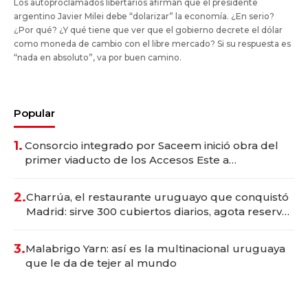
Los autoproclamados libertarios afirman que el presidente
argentino Javier Milei debe “dolarizar” la economía. ¿En serio?
¿Por qué? ¿Y qué tiene que ver que el gobierno decrete el dólar
como moneda de cambio con el libre mercado? Si su respuesta es
“nada en absoluto”, va por buen camino.
Popular
1.
Consorcio integrado por Saceem inició obra del
primer viaducto de los Accesos Este a
Montevideo; inversión total asciende a US$ 54
millones
2.
Charrúa, el restaurante uruguayo que conquistó
Madrid: sirve 300 cubiertos diarios, agota reservas
con un mes de anticipación y prepara apertura
3.
Malabrigo Yarn: así es la multinacional uruguaya
que le da de tejer al mundo