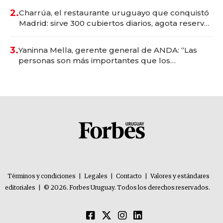
millones
2.
Charrúa, el restaurante uruguayo que conquistó
Madrid: sirve 300 cubiertos diarios, agota reservas
con un mes de anticipación y prepara apertura
3.
Yaninna Mella, gerente general de ANDA: “Las
personas son más importantes que los
problemas”
Términos y condiciones
|
Legales
|
Contacto
|
Valores y estándares
editoriales
|
© 2026. Forbes Uruguay. Todos los derechos reservados.