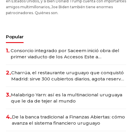
en Estados Unidos, y si bien Donald Trump cuenta con importantes
amigos multimillonarios, Joe Biden también tiene enormes
patrocinadores. Quiénes son.
Popular
1.
Consorcio integrado por Saceem inició obra del
primer viaducto de los Accesos Este a
Montevideo; inversión total asciende a US$ 54
millones
2.
Charrúa, el restaurante uruguayo que conquistó
Madrid: sirve 300 cubiertos diarios, agota reservas
con un mes de anticipación y prepara apertura
3.
Malabrigo Yarn: así es la multinacional uruguaya
que le da de tejer al mundo
4.
De la banca tradicional a Finanzas Abiertas: cómo
avanza el sistema financiero uruguayo