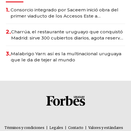
1.
Consorcio integrado por Saceem inició obra del
primer viaducto de los Accesos Este a
Montevideo; inversión total asciende a US$ 54
millones
2.
Charrúa, el restaurante uruguayo que conquistó
Madrid: sirve 300 cubiertos diarios, agota reservas
con un mes de anticipación y prepara apertura
3.
Malabrigo Yarn: así es la multinacional uruguaya
que le da de tejer al mundo
Términos y condiciones
|
Legales
|
Contacto
|
Valores y estándares