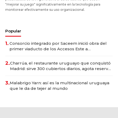
"mejorar su juego" significativamente en la tecnología para
monitorear efectivamente su uso organizacional.
Popular
1.
Consorcio integrado por Saceem inició obra del
primer viaducto de los Accesos Este a
Montevideo; inversión total asciende a US$ 54
millones
2.
Charrúa, el restaurante uruguayo que conquistó
Madrid: sirve 300 cubiertos diarios, agota reservas
con un mes de anticipación y prepara apertura
3.
Malabrigo Yarn: así es la multinacional uruguaya
que le da de tejer al mundo