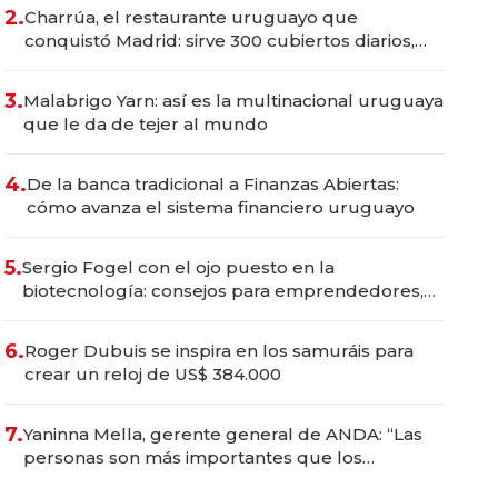
millones
2.
Charrúa, el restaurante uruguayo que
conquistó Madrid: sirve 300 cubiertos diarios,
agota reservas con un mes de anticipación y
prepara apertura
3.
Malabrigo Yarn: así es la multinacional uruguaya
que le da de tejer al mundo
4.
De la banca tradicional a Finanzas Abiertas:
cómo avanza el sistema financiero uruguayo
5.
Sergio Fogel con el ojo puesto en la
biotecnología: consejos para emprendedores,
oportunidades de inversión y el rol de la IA
6.
Roger Dubuis se inspira en los samuráis para
crear un reloj de US$ 384.000
7.
Yaninna Mella, gerente general de ANDA: “Las
personas son más importantes que los
problemas”