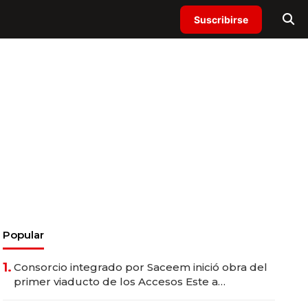
Suscribirse
Popular
1.
Consorcio integrado por Saceem inició obra del
primer viaducto de los Accesos Este a
Montevideo; inversión total asciende a US$ 54