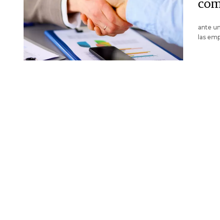
com
ante un
las emp