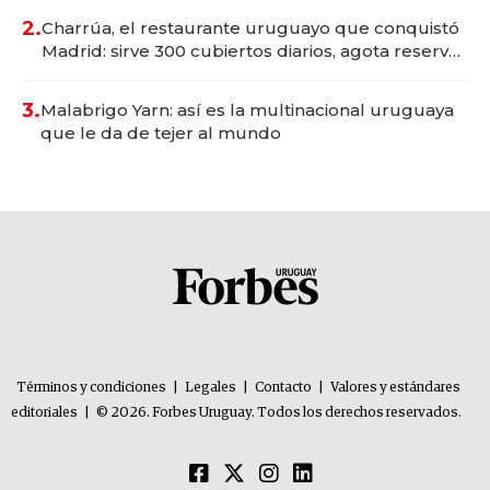
millones
2.
Charrúa, el restaurante uruguayo que conquistó
Madrid: sirve 300 cubiertos diarios, agota reservas
con un mes de anticipación y prepara apertura
3.
Malabrigo Yarn: así es la multinacional uruguaya
que le da de tejer al mundo
Términos y condiciones
|
Legales
|
Contacto
|
Valores y estándares
editoriales
|
© 2026. Forbes Uruguay. Todos los derechos reservados.