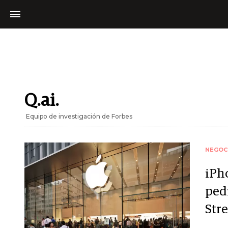
Q.ai.
Equipo de investigación de Forbes
NEGOC
iPho
ped
Str