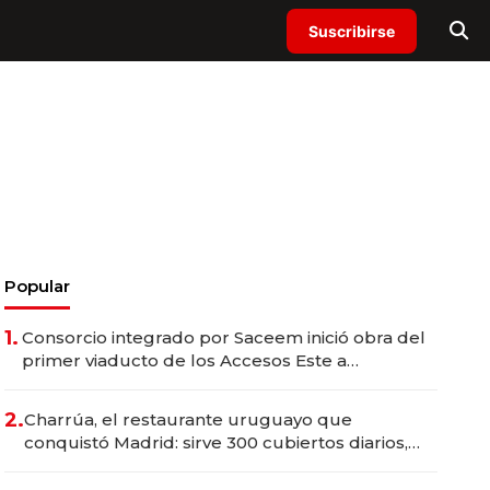
Suscribirse
Popular
1.
Consorcio integrado por Saceem inició obra del
primer viaducto de los Accesos Este a
Montevideo; inversión total asciende a US$ 54
millones
2.
Charrúa, el restaurante uruguayo que
conquistó Madrid: sirve 300 cubiertos diarios,
agota reservas con un mes de anticipación y
prepara apertura