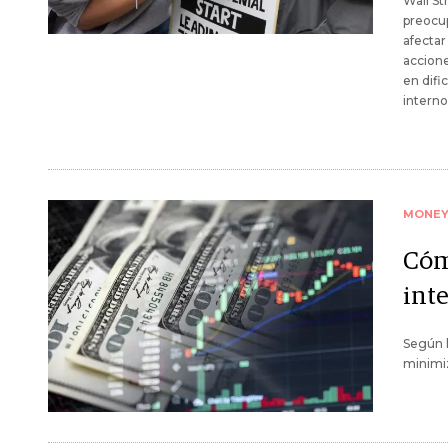
Wall St
preocup
afectar
accion
en difi
interno
MONE
Cóm
inte
Según l
minimiz