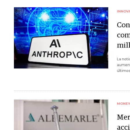
INNOV
Con
com
mil
La noti
aument
último
MONE
Mer
acci