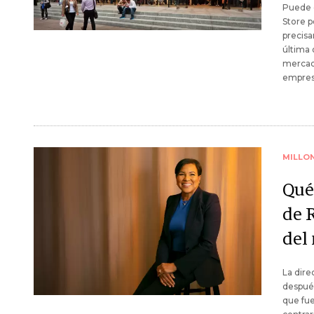
Puede q
Store p
precisa
última 
mercad
empres
MILLO
Qué
de 
del
La dir
después
que fue