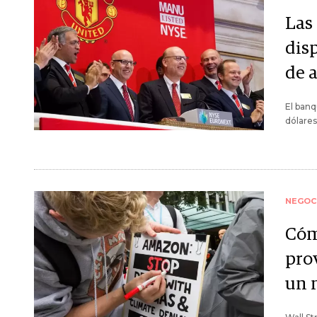
Las
dis
de 
El banq
dólares
NEGOC
Cóm
pro
un 