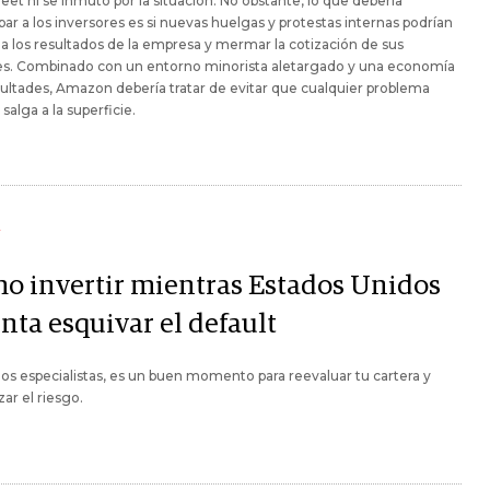
reet ni se inmutó por la situación. No obstante, lo que debería
ar a los inversores es si nuevas huelgas y protestas internas podrían
 a los resultados de la empresa y mermar la cotización de sus
es. Combinado con un entorno minorista aletargado y una economía
cultades, Amazon debería tratar de evitar que cualquier problema
 salga a la superficie.
Y
o invertir mientras Estados Unidos
nta esquivar el default
os especialistas, es un buen momento para reevaluar tu cartera y
ar el riesgo.