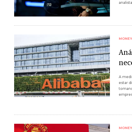
analist
MONE
Anál
nece
A medid
estar d
tomando
empres
MONE