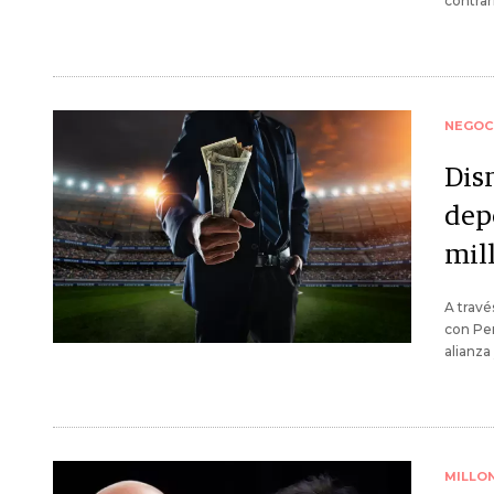
contrar
NEGOC
Dis
dep
mil
A travé
con Pen
alianza
MILLO