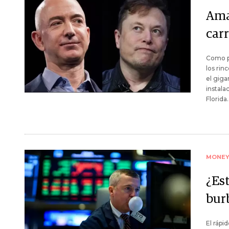
Ama
carr
Como pa
los rin
el giga
instala
Florida.
MONE
¿Es
bur
El ráp