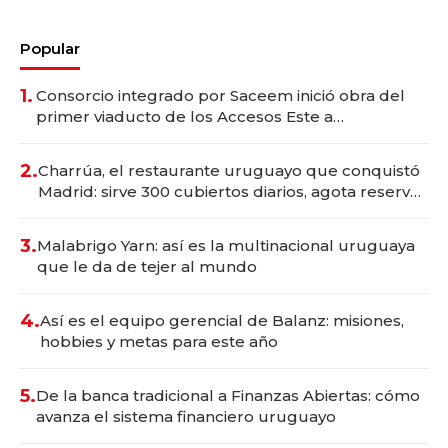
Popular
1.
Consorcio integrado por Saceem inició obra del
primer viaducto de los Accesos Este a
Montevideo; inversión total asciende a US$ 54
millones
2.
Charrúa, el restaurante uruguayo que conquistó
Madrid: sirve 300 cubiertos diarios, agota reservas
con un mes de anticipación y prepara apertura
3.
Malabrigo Yarn: así es la multinacional uruguaya
que le da de tejer al mundo
4.
Así es el equipo gerencial de Balanz: misiones,
hobbies y metas para este año
5.
De la banca tradicional a Finanzas Abiertas: cómo
avanza el sistema financiero uruguayo